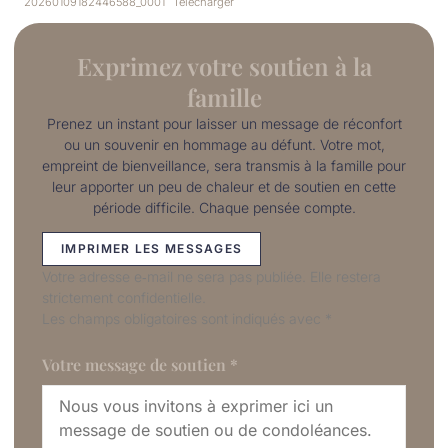
20260109182446588_0001
Télécharger
Exprimez votre soutien à la
famille
Prenez un instant pour laisser un message de réconfort
ou un souvenir en hommage au défunt. Votre mot,
empreint de bienveillance, sera transmis à la famille pour
leur apporter un peu de chaleur et de soutien en cette
période difficile. Chaque pensée compte.
IMPRIMER LES MESSAGES
Votre adresse e‑mail ne sera pas publiée. Elle restera
strictement confidentielle.
Les champs obligatoires sont indiqués avec
*
Votre message de soutien
*