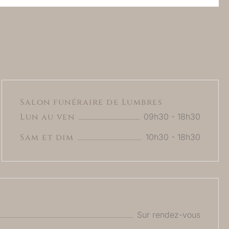
Salon funéraire de Lumbres
Lun au ven
09h30 - 18h30
Sam et dim
10h30 - 18h30
Sur rendez-vous