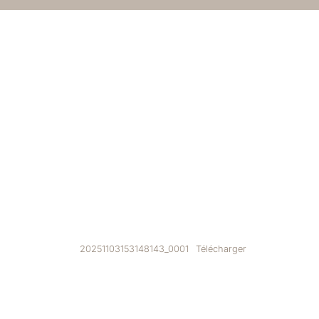
20251103153148143_0001
Télécharger