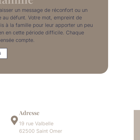
laisser un message de réconfort ou un
au défunt. Votre mot, empreint de
is à la famille pour leur apporter un peu
en en cette période difficile. Chaque
ensée compte.
S
Adresse
19 rue Valbelle
62500 Saint Omer