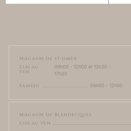
Magasin de st-omer
Lun au
09h00 - 12h00 et 13h30 -
ven
17h30
Samedi
09h00 - 12h00
Magasin de Blendecques
Lun au ven