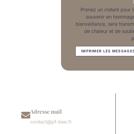
Prenez un instant pour 
souvenir en hommage 
bienveillance, sera transm
de chaleur et de souti
p
IMPRIMER LES MESSAGE
Adresse mail
contact@pf-bee.fr