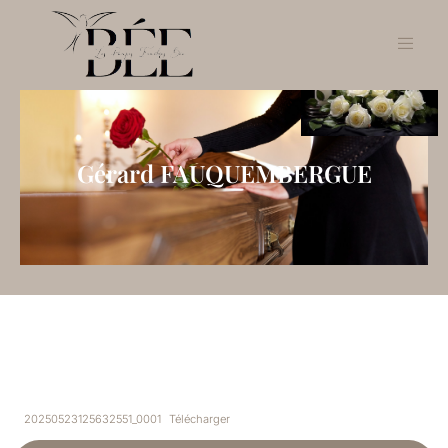
Gérard FAUQUEMBERGUE
20250523125632551_0001
Télécharger