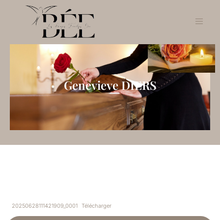
Genevieve DIERS
20250628111421909_0001
Télécharger